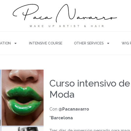
ATION
INTENSIVE COURSE
OTHER SERVICES
WIG 
Curso intensivo de
Moda
Con
@Pacanavarro
*Barcelona
Tres días de inmersión pensado para maqu