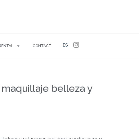
ES
RENTAL
CONTACT
 maquillaje belleza y
illadores y peluqueros que desean perfeccionar su